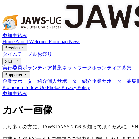
参加申込み
Home
About
Welcome
Floormap
News
Session
タイムテーブル
お祭り
Staff
実行委員
ボランティア募集
ネットワークボランティア募集
Supporter
企業サポーター紹介
個人サポーター紹介
企業サポーター募集
Promotion
Follow Up
Photos
Privacy Policy
参加申込み
カバー画像
より多くの方に、JAWS DAYS 2026 を知って頂くために、
是非ともSNSやサイトで告知のご協力をお願いいたします！